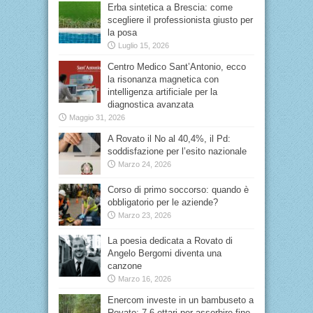
Erba sintetica a Brescia: come
scegliere il professionista giusto per
la posa
Luglio 15, 2026
Centro Medico Sant’Antonio, ecco
la risonanza magnetica con
intelligenza artificiale per la
diagnostica avanzata
Maggio 31, 2026
A Rovato il No al 40,4%, il Pd:
soddisfazione per l’esito nazionale
Marzo 24, 2026
Corso di primo soccorso: quando è
obbligatorio per le aziende?
Marzo 23, 2026
La poesia dedicata a Rovato di
Angelo Bergomi diventa una
canzone
Marzo 16, 2026
Enercom investe in un bambuseto a
Rovato: 7,6 ettari per assorbire fino