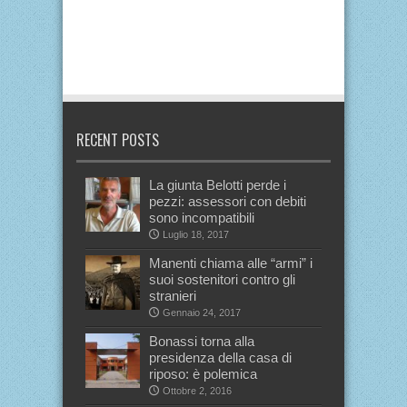
RECENT POSTS
La giunta Belotti perde i
pezzi: assessori con debiti
sono incompatibili
Luglio 18, 2017
Manenti chiama alle “armi” i
suoi sostenitori contro gli
stranieri
Gennaio 24, 2017
Bonassi torna alla
presidenza della casa di
riposo: è polemica
Ottobre 2, 2016