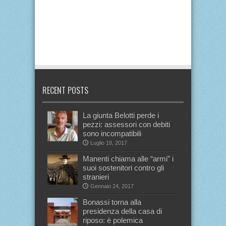
RECENT POSTS
La giunta Belotti perde i
pezzi: assessori con debiti
sono incompatibili
Luglio 18, 2017
Manenti chiama alle “armi” i
suoi sostenitori contro gli
stranieri
Gennaio 24, 2017
Bonassi torna alla
presidenza della casa di
riposo: è polemica