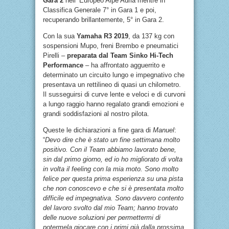
Gara 2
nell’ Europeo Alpe Adria mentre in
Classifica Generale 7° in Gara 1 e poi,
recuperando brillantemente, 5° in Gara 2.
Con la sua
Yamaha R3 2019
, da 137 kg con
sospensioni Mupo, freni Brembo e pneumatici
Pirelli –
preparata dal Team Sinko Hi-Tech
Performance
– ha affrontato agguerrito e
determinato un circuito lungo e impegnativo che
presentava un rettilineo di quasi un chilometro.
Il susseguirsi di curve lente e veloci e di curvoni
a lungo raggio hanno regalato grandi emozioni e
grandi soddisfazioni al nostro pilota.
Queste le dichiarazioni a fine gara di
Manuel
:
“
Devo dire che è stato un fine settimana molto
positivo. Con il Team abbiamo lavorato bene,
sin dal primo giorno, ed io ho migliorato di volta
in volta il feeling con la mia moto. Sono molto
felice per questa prima esperienza su una pista
che non conoscevo e che si è presentata molto
difficile ed impegnativa. Sono davvero contento
del lavoro svolto dal mio Team; hanno trovato
delle nuove soluzioni per permettermi di
potermela giocare con i primi già dalla prossima