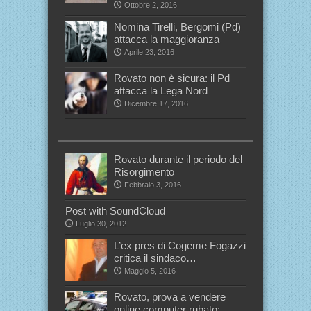
Ottobre 2, 2016
Nomina Tirelli, Bergomi (Pd)
attacca la maggioranza
Aprile 23, 2016
Rovato non è sicura: il Pd
attacca la Lega Nord
Dicembre 17, 2016
Rovato durante il periodo del
Risorgimento
Febbraio 3, 2016
Post with SoundCloud
Luglio 30, 2012
L’ex pres di Cogeme Fogazzi
critica il sindaco…
Maggio 5, 2016
Rovato, prova a vendere
online computer rubato: