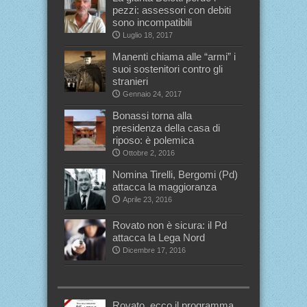
pezzi: assessori con debiti
sono incompatibili
Luglio 18, 2017
Manenti chiama alle “armi” i
suoi sostenitori contro gli
stranieri
Gennaio 24, 2017
Bonassi torna alla
presidenza della casa di
riposo: è polemica
Ottobre 2, 2016
Nomina Tirelli, Bergomi (Pd)
attacca la maggioranza
Aprile 23, 2016
Rovato non è sicura: il Pd
attacca la Lega Nord
Dicembre 17, 2016
Rovato, ecco il programma