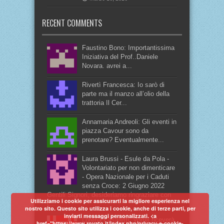
RECENT COMMENTS
Faustino Bono: Importantissima
Iniziativa del Prof..Daniele
Novara. avrei a...
Rivertì Francesca: Io sarò di
parte ma il manzo all’olio della
trattoria Il Cer...
Annamaria Andreoli: Gli eventi in
piazza Cavour sono da
prenotare? Eventualmente...
Laura Brussi - Esule da Pola -
Volontariato per non dimenticare
- Opera Nazionale per i Caduti
senza Croce: 2 Giugno 2022
Gentili Signori, desideriamo ringraziare con
Utilizziamo i cookie per assicurarti la migliore esperienza nel
t...
nostro sito. Questo sito utilizza i cookie, anche di terze parti, per
inviarti messaggi personalizzati. <a
Lorena Casaletti: Vorrei riceverà
href="https://www.rovato.it/index.php/privacy-e-cookie-