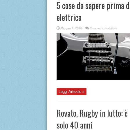
5 cose da sapere prima di
elettrica
su
Giugno 9, 2020
Commenti disabilitati
5
cose
da
sapere
prima
di
cominciar
a
suonare
la
chitarra
elettrica
Leggi Articolo »
Rovato, Rugby in lutto: è
solo 40 anni