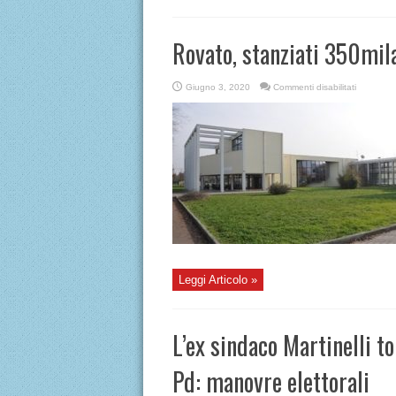
Rovato, stanziati 350mila
su
Giugno 3, 2020
Commenti disabilitati
Rovato,
stanziati
350mila
euro
per
l’istituto
Lorenzo
Gigli
Leggi Articolo »
L’ex sindaco Martinelli to
Pd: manovre elettorali