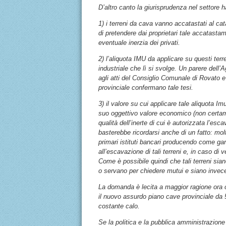
D’altro canto la giurisprudenza nel settore 
1) i terreni da cava vanno accatastati al cat
di pretendere dai proprietari tale accatasta
eventuale inerzia dei privati.
2) l’aliquota IMU da applicare su questi terr
industriale che lì si svolge. Un parere dell
agli atti del Consiglio Comunale di Rovato 
provinciale confermano tale tesi.
3) il valore su cui applicare tale aliquota Im
suo oggettivo valore economico (non certamen
qualità dell’inerte di cui è autorizzata l’esca
basterebbe ricordarsi anche di un fatto: mol
primari istituti bancari producendo come gara
all’escavazione di tali terreni e, in caso di 
Come è possibile quindi che tali terreni sia
o servano per chiedere mutui e siano invece
La domanda è lecita a maggior ragione ora c
il nuovo assurdo piano cave provinciale da 52
costante calo.
Se la politica e la pubblica amministrazione 