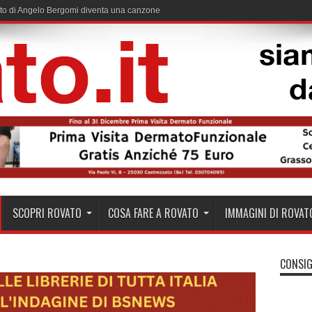
useto a Rovato: 7,6 ettari per assorbire fino a 37mila tonnellate di CO₂
SCOPRI ROVATO
COSA FARE A ROVATO
IMMAGINI DI ROVAT
CONSIG