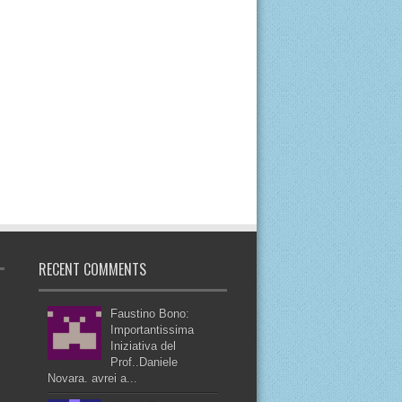
RECENT COMMENTS
Faustino Bono:
Importantissima
Iniziativa del
Prof..Daniele
Novara. avrei a...