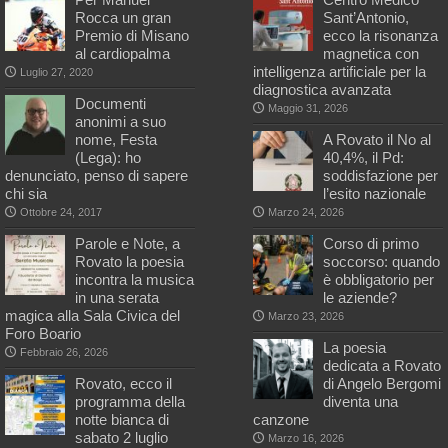
Rocca un gran
Sant’Antonio,
Premio di Misano
ecco la risonanza
al cardiopalma
magnetica con
intelligenza artificiale per la
Luglio 27, 2020
diagnostica avanzata
Documenti
Maggio 31, 2026
anonimi a suo
nome, Festa
A Rovato il No al
(Lega): ho
40,4%, il Pd:
denunciato, penso di sapere
soddisfazione per
chi sia
l’esito nazionale
Ottobre 24, 2017
Marzo 24, 2026
Parole e Note, a
Corso di primo
Rovato la poesia
soccorso: quando
incontra la musica
è obbligatorio per
in una serata
le aziende?
magica alla Sala Civica del
Marzo 23, 2026
Foro Boario
La poesia
Febbraio 26, 2026
dedicata a Rovato
Rovato, ecco il
di Angelo Bergomi
programma della
diventa una
notte bianca di
canzone
sabato 2 luglio
Marzo 16, 2026