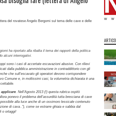
ttera del rovatese Angelo Bergomi sul tema delle cave e delle
ARTICO
orni ha riportato alla ribalta il tema dei rapporti della politica
o alcuni interrogativi.
oppi sono i casi di accertate escavazioni abusive. Con rilievi
ricati dalla pubblica amministrazione in contraddittorio con gli
anche che sull’escavato gli operatori devono corrispondere
ivo Comune e, in moltissimi casi, la volumetria dichiarata è una
cettabile.
 applicare
. Nell’Agosto 2013 (!) questa rubrica ospitò
llora ponevo il problema dell’assurdità tutta bresciana di cave
o possibile alla luce anche di un ossimoro lessicale contenuto
ione di cava..”), come se estrarre ghiaia e sabbia dal
i o ortaggi!