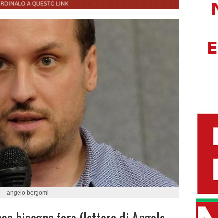
angelo bergomi
osa bisogna fare (lettera di Angelo