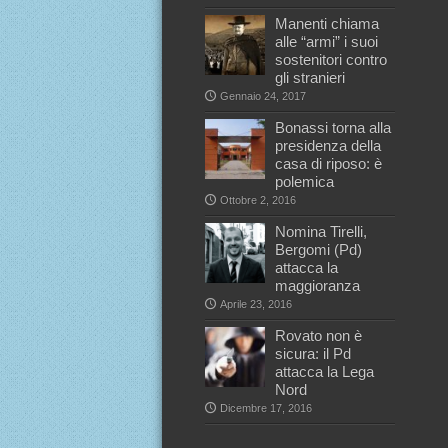
Manenti chiama
alle “armi” i suoi
sostenitori contro
gli stranieri
Gennaio 24, 2017
Bonassi torna alla
presidenza della
casa di riposo: è
polemica
Ottobre 2, 2016
Nomina Tirelli,
Bergomi (Pd)
attacca la
maggioranza
Aprile 23, 2016
Rovato non è
sicura: il Pd
attacca la Lega
Nord
Dicembre 17, 2016