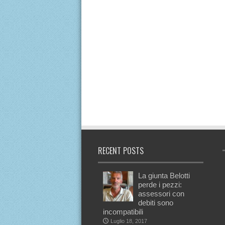
RECENT POSTS
La giunta Belotti
perde i pezzi:
assessori con
debiti sono
incompatibili
Luglio 18, 2017