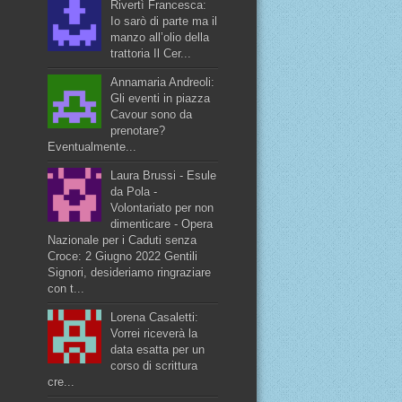
Rivertì Francesca:
Io sarò di parte ma il
manzo all’olio della
trattoria Il Cer...
Annamaria Andreoli:
Gli eventi in piazza
Cavour sono da
prenotare?
Eventualmente...
Laura Brussi - Esule
da Pola -
Volontariato per non
dimenticare - Opera
Nazionale per i Caduti senza
Croce: 2 Giugno 2022 Gentili
Signori, desideriamo ringraziare
con t...
Lorena Casaletti:
Vorrei riceverà la
data esatta per un
corso di scrittura
cre...