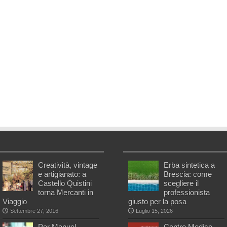
Creatività, vintage
Erba sintetica a
e artigianato: a
Brescia: come
Castello Quistini
scegliere il
torna Mercanti in
professionista
Viaggio
giusto per la posa
Settembre 27, 2016
Luglio 15, 2026
Per Manuel
Centro Medico