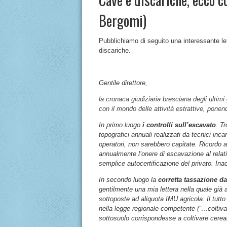
Bergomi)
Pubblichiamo di seguito una interessante le
discariche.
Gentile direttore,
la cronaca giudiziaria bresciana degli ultimi gi
con il mondo delle attività estrattive, ponend
In primo luogo
i controlli
sull’escavato
. Tr
topografici annuali realizzati da tecnici inca
operatori, non sarebbero capitate. Ricordo 
annualmente l’onere di escavazione al relat
semplice autocertificazione del privato. Inac
In secondo luogo la
corretta tassazione da
gentilmente una mia lettera nella quale già a
sottoposte ad aliquota IMU agricola. Il tutt
nella legge regionale competente (“…coltivaz
sottosuolo corrispondesse a coltivare cereal