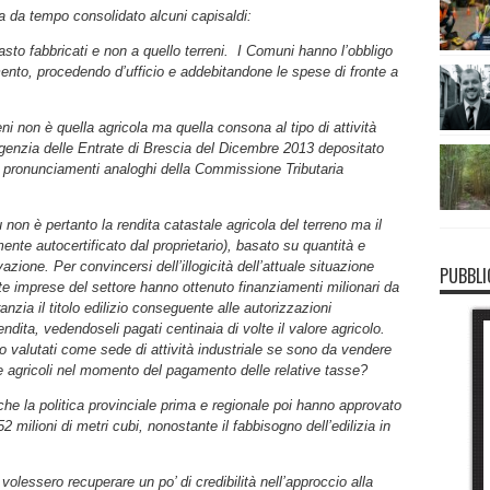
ha da tempo consolidato alcuni capisaldi:
asto fabbricati e non a quello terreni. I Comuni hanno l’obbligo
mento, procedendo d’ufficio e addebitandone le spese di fronte a
eni non è quella agricola ma quella consona al tipo di attività
’Agenzia delle Entrate di Brescia del Dicembre 2013 depositato
e pronunciamenti analoghi della Commissione Tributaria
u non è pertanto la rendita catastale agricola del terreno ma il
te autocertificato dal proprietario), basato su quantità e
vazione. Per convincersi dell’illogicità dell’attuale situazione
PUBBLI
te imprese del settore hanno ottenuto finanziamenti milionari da
nzia il titolo edilizio conseguente alle autorizzazioni
vendita, vedendoseli pagati centinaia di volte il valore agricolo.
no valutati come sede di attività industriale se sono da vendere
 agricoli nel momento del pagamento delle relative tasse?
he la politica provinciale prima e regionale poi hanno approvato
 milioni di metri cubi, nonostante il fabbisogno dell’edilizia in
volessero recuperare un po’ di credibilità nell’approccio alla