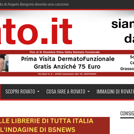
useto a Rovato: 7,6 ettari per assorbire fino a 37mila tonnellate di CO₂
SCOPRI ROVATO
COSA FARE A ROVATO
IMMAGINI DI ROVAT
CONSIG