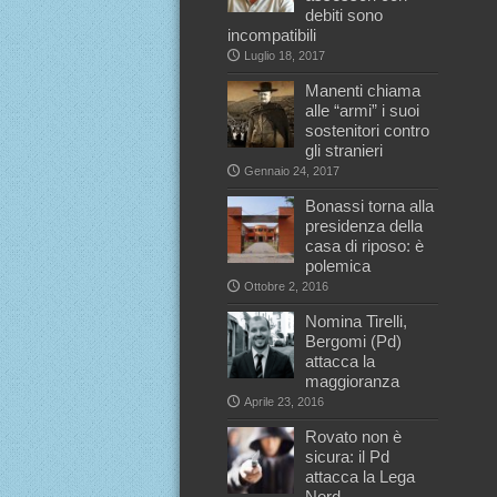
debiti sono
incompatibili
Luglio 18, 2017
Manenti chiama
alle “armi” i suoi
sostenitori contro
gli stranieri
Gennaio 24, 2017
Bonassi torna alla
presidenza della
casa di riposo: è
polemica
Ottobre 2, 2016
Nomina Tirelli,
Bergomi (Pd)
attacca la
maggioranza
Aprile 23, 2016
Rovato non è
sicura: il Pd
attacca la Lega
Nord