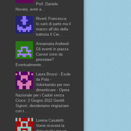
Prof..Daniele
Novara. avrei a...
Rivertì Francesca:
Io sarò di parte ma il
manzo all’olio della
trattoria Il Cer...
Annamaria Andreoli:
Gli eventi in piazza
Cavour sono da
prenotare?
Eventualmente...
Laura Brussi - Esule
da Pola -
Volontariato per non
dimenticare - Opera
Nazionale per i Caduti senza
Croce: 2 Giugno 2022 Gentili
Signori, desideriamo ringraziare
con t...
Lorena Casaletti:
Vorrei riceverà la
data esatta per un