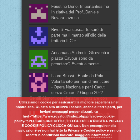
Faustino Bono: Importantissima
Iniziativa del Prof..Daniele
Novara. avrei a...
Rivertì Francesca: Io sarò di
parte ma il manzo all’olio della
trattoria Il Cer...
Annamaria Andreoli: Gli eventi in
piazza Cavour sono da
prenotare? Eventualmente...
Laura Brussi - Esule da Pola -
Volontariato per non dimenticare
- Opera Nazionale per i Caduti
senza Croce: 2 Giugno 2022
Gentili Signori, desideriamo ringraziare con
Utilizziamo i cookie per assicurarti la migliore esperienza nel
t...
nostro sito. Questo sito utilizza i cookie, anche di terze parti, per
inviarti messaggi personalizzati. <a
Lorena Casaletti: Vorrei riceverà
href="https://www.rovato.it/index.php/privacy-e-cookie-
la data esatta per un corso di
policy/">PER SAPERNE DI PIU', E LEGGERE LA NOSTRA PRIVACY
scrittura cre...
E COOKIE POLICY CLICCA QUI</a>. Non proseguire nella
navigazione se non hai letto la Privacy e Cookie policy e se non
accetti le condizioni indicate.
maggiori informazioni