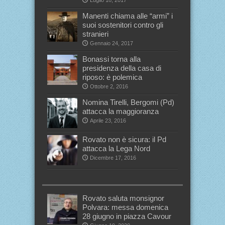
Manenti chiama alle “armi” i
suoi sostenitori contro gli
stranieri
Gennaio 24, 2017
Bonassi torna alla
presidenza della casa di
riposo: è polemica
Ottobre 2, 2016
Nomina Tirelli, Bergomi (Pd)
attacca la maggioranza
Aprile 23, 2016
Rovato non è sicura: il Pd
attacca la Lega Nord
Dicembre 17, 2016
Rovato saluta monsignor
Polvara: messa domenica
28 giugno in piazza Cavour