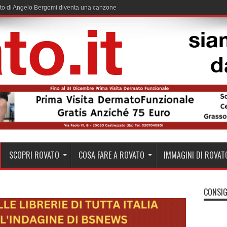
useto a Rovato: 7,6 ettari per assorbire fino a 37mila tonnellate di CO₂
SCOPRI ROVATO
COSA FARE A ROVATO
IMMAGINI DI ROVAT
CONSIG