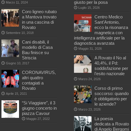
giusto per la posa
Marzo 11, 2024
Luglio 15, 2026
Coro ligneo rubato
a Mantova trovato
Centro Medico
in una cascina di
Sant’Antonio,
Rovato
ecco la risonanza
magnetica con
Settembre 10, 2018
intelligenza artificiale per la
Cani disabili, il
diagnostica avanzata
modello di Casa
Maggio 31, 2026
Bau finisce su
Striscia
A Rovato il No al
40,4%, il Pd:
Giugno 10, 2017
soddisfazione per
CORONAVIRUS,
l’esito nazionale
altri quattro
Marzo 24, 2026
contagiati a
Rovato
Corso di primo
soccorso: quando
Aprile 15, 2021
è obbligatorio per
“Si Viaggiare”, il 3
le aziende?
giugno concerto in
Marzo 23, 2026
piazza Cavour
La poesia
Maggio 27, 2022
dedicata a Rovato
di Angelo Bergomi