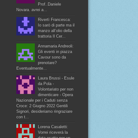
Prof..Daniele
Novara. avrei a...
Rivertì Francesca:
Io sarò di parte ma il
manzo all’olio della
trattoria Il Cer...
Annamaria Andreoli:
Gli eventi in piazza
Cavour sono da
prenotare?
Eventualmente...
Laura Brussi - Esule
da Pola -
Volontariato per non
dimenticare - Opera
Nazionale per i Caduti senza
Croce: 2 Giugno 2022 Gentili
Signori, desideriamo ringraziare
con t...
Lorena Casaletti:
Vorrei riceverà la
data esatta per un