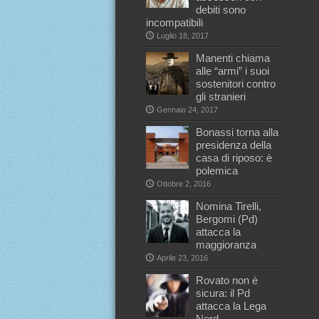
debiti sono
incompatibili
Luglio 18, 2017
Manenti chiama
alle “armi” i suoi
sostenitori contro
gli stranieri
Gennaio 24, 2017
Bonassi torna alla
presidenza della
casa di riposo: è
polemica
Ottobre 2, 2016
Nomina Tirelli,
Bergomi (Pd)
attacca la
maggioranza
Aprile 23, 2016
Rovato non è
sicura: il Pd
attacca la Lega
Nord