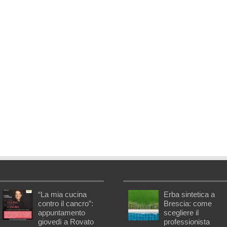
“La mia cucina
Erba sintetica a
contro il cancro”:
Brescia: come
appuntamento
scegliere il
giovedì a Rovato
professionista