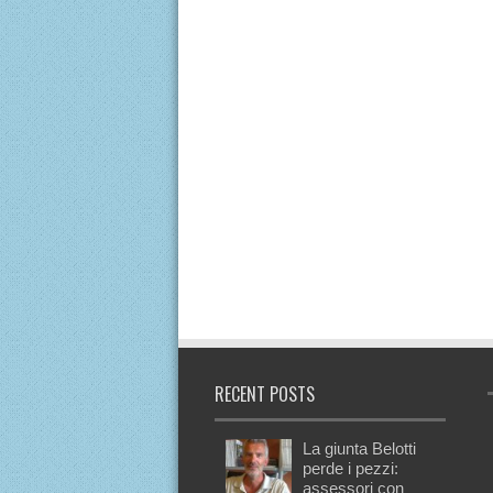
RECENT POSTS
La giunta Belotti
perde i pezzi:
assessori con