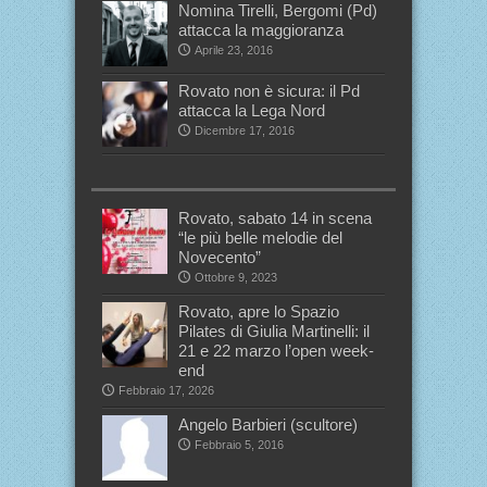
Nomina Tirelli, Bergomi (Pd)
attacca la maggioranza
Aprile 23, 2016
Rovato non è sicura: il Pd
attacca la Lega Nord
Dicembre 17, 2016
Rovato, sabato 14 in scena
“le più belle melodie del
Novecento”
Ottobre 9, 2023
Rovato, apre lo Spazio
Pilates di Giulia Martinelli: il
21 e 22 marzo l’open week-
end
Febbraio 17, 2026
Angelo Barbieri (scultore)
Febbraio 5, 2016