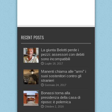
RECENT POSTS
La giunta Belotti perde i
pezzi: assessori con debiti
sono incompatibili
Luglio 18, 2017
Manenti chiama alle “armi” i
suoi sostenitori contro gli
stranieri
Gennaio 24, 2017
Bonassi torna alla
presidenza della casa di
riposo: è polemica
Ottobre 2, 2016