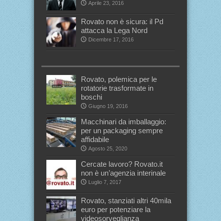
Aprile 23, 2016
Rovato non è sicura: il Pd
attacca la Lega Nord
Dicembre 17, 2016
Rovato, polemica per le
rotatorie trasformate in
boschi
Giugno 19, 2016
Macchinari da imballaggio:
per un packaging sempre
affidabile
Agosto 25, 2020
Cercate lavoro? Rovato.it
non è un’agenzia interinale
Luglio 7, 2017
Rovato, stanziati altri 40mila
euro per potenziare la
videosorveglianza