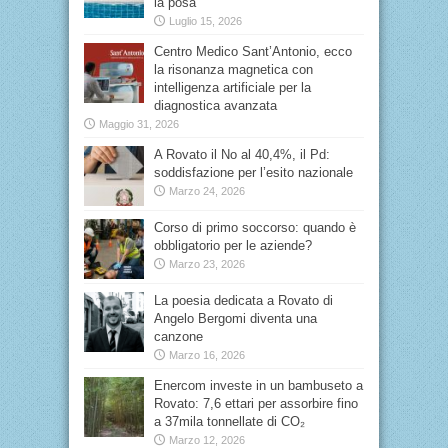
la posa
Luglio 15, 2026
Centro Medico Sant’Antonio, ecco
la risonanza magnetica con
intelligenza artificiale per la
diagnostica avanzata
Maggio 31, 2026
A Rovato il No al 40,4%, il Pd:
soddisfazione per l’esito nazionale
Marzo 24, 2026
Corso di primo soccorso: quando è
obbligatorio per le aziende?
Marzo 23, 2026
La poesia dedicata a Rovato di
Angelo Bergomi diventa una
canzone
Marzo 16, 2026
Enercom investe in un bambuseto a
Rovato: 7,6 ettari per assorbire fino
a 37mila tonnellate di CO₂
Marzo 12, 2026