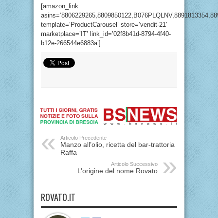
[amazon_link
asins=’8806229265,8809850122,B076PLQLNV,8891813354,88
template=’ProductCarousel’ store=’vendit-21′
marketplace=’IT’ link_id=’02f8b41d-8794-4f40-
b12e-266544e6883a’]
Articolo Precedente
Manzo all’olio, ricetta del bar-trattoria
Raffa
Articolo Successivo
L’origine del nome Rovato
ROVATO.IT