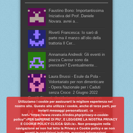
Faustino Bono: Importantissima
Iniziativa del Prof..Daniele
Novara. avrei a...
Rivertì Francesca: Io sarò di
parte ma il manzo all’olio della
trattoria Il Cer...
Annamaria Andreoli: Gli eventi in
piazza Cavour sono da
prenotare? Eventualmente...
Laura Brussi - Esule da Pola -
Volontariato per non dimenticare
- Opera Nazionale per i Caduti
senza Croce: 2 Giugno 2022
Gentili Signori, desideriamo ringraziare con
Utilizziamo i cookie per assicurarti la migliore esperienza nel
t...
nostro sito. Questo sito utilizza i cookie, anche di terze parti, per
inviarti messaggi personalizzati. <a
Lorena Casaletti: Vorrei riceverà
href="https://www.rovato.it/index.php/privacy-e-cookie-
la data esatta per un corso di
policy/">PER SAPERNE DI PIU', E LEGGERE LA NOSTRA PRIVACY
scrittura cre...
E COOKIE POLICY CLICCA QUI</a>. Non proseguire nella
navigazione se non hai letto la Privacy e Cookie policy e se non
accetti le condizioni indicate.
maggiori informazioni