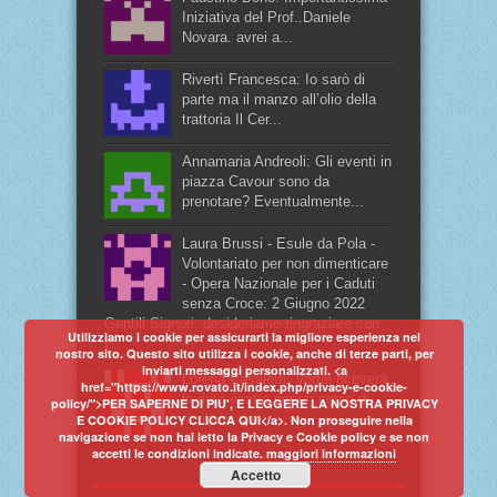
Iniziativa del Prof..Daniele
Novara. avrei a...
Rivertì Francesca: Io sarò di
parte ma il manzo all’olio della
trattoria Il Cer...
Annamaria Andreoli: Gli eventi in
piazza Cavour sono da
prenotare? Eventualmente...
Laura Brussi - Esule da Pola -
Volontariato per non dimenticare
- Opera Nazionale per i Caduti
senza Croce: 2 Giugno 2022
Gentili Signori, desideriamo ringraziare con
Utilizziamo i cookie per assicurarti la migliore esperienza nel
t...
nostro sito. Questo sito utilizza i cookie, anche di terze parti, per
inviarti messaggi personalizzati. <a
Lorena Casaletti: Vorrei riceverà
href="https://www.rovato.it/index.php/privacy-e-cookie-
la data esatta per un corso di
policy/">PER SAPERNE DI PIU', E LEGGERE LA NOSTRA PRIVACY
scrittura cre...
E COOKIE POLICY CLICCA QUI</a>. Non proseguire nella
navigazione se non hai letto la Privacy e Cookie policy e se non
accetti le condizioni indicate.
maggiori informazioni
Accetto