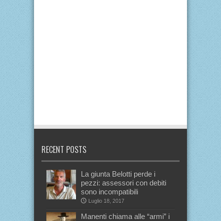
RECENT POSTS
La giunta Belotti perde i
pezzi: assessori con debiti
sono incompatibili
Luglio 18, 2017
Manenti chiama alle “armi” i