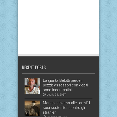
RECENT POSTS
La giunta Belotti perde i
pezzi: assessori con debiti
sono incompatibili
Luglio 18, 2017
Manenti chiama alle “armi” i
suoi sostenitori contro gli
stranieri
Gennaio 24, 2017