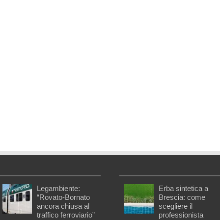
Legambiente:
Erba sintetica a
“Rovato-Bornato
Brescia: come
ancora chiusa al
scegliere il
traffico ferroviario”
professionista