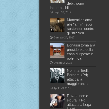
debiti sono
incompatibili
Luglio 18, 2017
Manenti chiama
alle “armi” i suoi
sostenitori contro
gli stranieri
Gennaio 24, 2017
Bonassi torna alla
presidenza della
casa di riposo: è
polemica
Ottobre 2, 2016
Nomina Tirelli,
Bergomi (Pd)
attacca la
maggioranza
Aprile 23, 2016
Rovato non è
sicura: il Pd
attacca la Lega
Nord