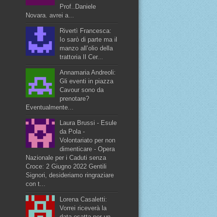
Prof..Daniele
Novara. avrei a...
Rivertì Francesca:
Io sarò di parte ma il
manzo all’olio della
trattoria Il Cer...
Annamaria Andreoli:
Gli eventi in piazza
Cavour sono da
prenotare?
Eventualmente...
Laura Brussi - Esule
da Pola -
Volontariato per non
dimenticare - Opera
Nazionale per i Caduti senza
Croce: 2 Giugno 2022 Gentili
Signori, desideriamo ringraziare
con t...
Lorena Casaletti:
Vorrei riceverà la
data esatta per un