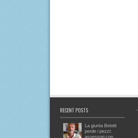
RECENT POSTS
La giunta Belotti
perde i pezzi:
assessori con