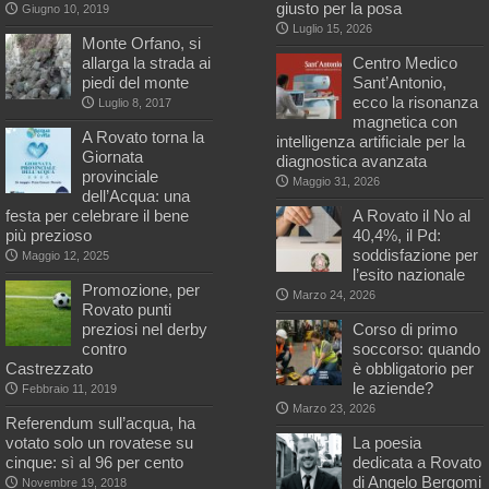
giusto per la posa
Giugno 10, 2019
Luglio 15, 2026
Monte Orfano, si
allarga la strada ai
Centro Medico
piedi del monte
Sant’Antonio,
ecco la risonanza
Luglio 8, 2017
magnetica con
A Rovato torna la
intelligenza artificiale per la
Giornata
diagnostica avanzata
provinciale
Maggio 31, 2026
dell’Acqua: una
festa per celebrare il bene
A Rovato il No al
più prezioso
40,4%, il Pd:
soddisfazione per
Maggio 12, 2025
l’esito nazionale
Promozione, per
Marzo 24, 2026
Rovato punti
preziosi nel derby
Corso di primo
contro
soccorso: quando
Castrezzato
è obbligatorio per
le aziende?
Febbraio 11, 2019
Marzo 23, 2026
Referendum sull’acqua, ha
votato solo un rovatese su
La poesia
cinque: sì al 96 per cento
dedicata a Rovato
di Angelo Bergomi
Novembre 19, 2018