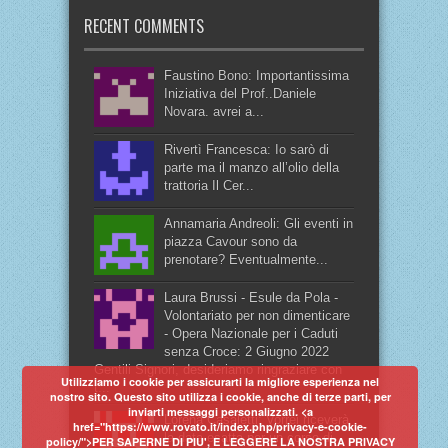
RECENT COMMENTS
Faustino Bono: Importantissima
Iniziativa del Prof..Daniele
Novara. avrei a...
Rivertì Francesca: Io sarò di
parte ma il manzo all’olio della
trattoria Il Cer...
Annamaria Andreoli: Gli eventi in
piazza Cavour sono da
prenotare? Eventualmente...
Laura Brussi - Esule da Pola -
Volontariato per non dimenticare
- Opera Nazionale per i Caduti
senza Croce: 2 Giugno 2022
Gentili Signori, desideriamo ringraziare con
Utilizziamo i cookie per assicurarti la migliore esperienza nel
t...
nostro sito. Questo sito utilizza i cookie, anche di terze parti, per
inviarti messaggi personalizzati. <a
Lorena Casaletti: Vorrei riceverà
href="https://www.rovato.it/index.php/privacy-e-cookie-
la data esatta per un corso di
policy/">PER SAPERNE DI PIU', E LEGGERE LA NOSTRA PRIVACY