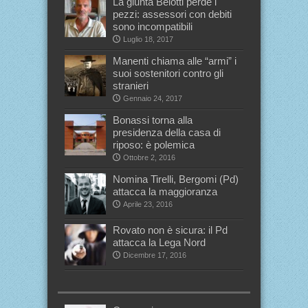
La giunta Belotti perde i
pezzi: assessori con debiti
sono incompatibili
Luglio 18, 2017
Manenti chiama alle “armi” i
suoi sostenitori contro gli
stranieri
Gennaio 24, 2017
Bonassi torna alla
presidenza della casa di
riposo: è polemica
Ottobre 2, 2016
Nomina Tirelli, Bergomi (Pd)
attacca la maggioranza
Aprile 23, 2016
Rovato non è sicura: il Pd
attacca la Lega Nord
Dicembre 17, 2016