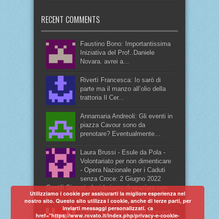
RECENT COMMENTS
Faustino Bono: Importantissima
Iniziativa del Prof..Daniele
Novara. avrei a...
Rivertì Francesca: Io sarò di
parte ma il manzo all’olio della
trattoria Il Cer...
Annamaria Andreoli: Gli eventi in
piazza Cavour sono da
prenotare? Eventualmente...
Laura Brussi - Esule da Pola -
Volontariato per non dimenticare
- Opera Nazionale per i Caduti
senza Croce: 2 Giugno 2022
Gentili Signori, desideriamo ringraziare con
Utilizziamo i cookie per assicurarti la migliore esperienza nel
t...
nostro sito. Questo sito utilizza i cookie, anche di terze parti, per
inviarti messaggi personalizzati. <a
Lorena Casaletti: Vorrei riceverà
href="https://www.rovato.it/index.php/privacy-e-cookie-