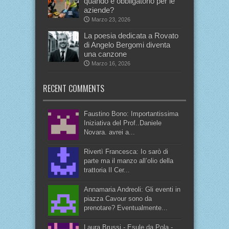
quando è obbligatorio per le
aziende?
Marzo 23, 2026
La poesia dedicata a Rovato
di Angelo Bergomi diventa
una canzone
Marzo 16, 2026
RECENT COMMENTS
Faustino Bono: Importantissima
Iniziativa del Prof..Daniele
Novara. avrei a...
Rivertì Francesca: Io sarò di
parte ma il manzo all’olio della
trattoria Il Cer...
Annamaria Andreoli: Gli eventi in
piazza Cavour sono da
prenotare? Eventualmente...
Laura Brussi - Esule da Pola -