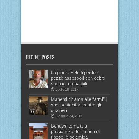
RECENT POSTS
La giunta Belotti perde i
pezzi: assessori con debiti
sono incompatibili
Luglio 18, 2017
Manenti chiama alle “armi” i
suoi sostenitori contro gli
stranieri
Gennaio 24, 2017
Bonassi torna alla
presidenza della casa di
riposo: è polemica