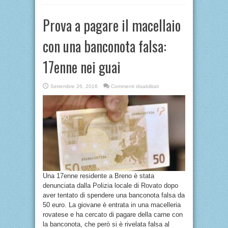
Prova a pagare il macellaio
con una banconota falsa:
17enne nei guai
su
Settembre 26, 2016
Commenti disabilitati
Prova
a
pagare
il
macellaio
con
una
banconota
falsa:
17enne
nei
guai
Una 17enne residente a Breno è stata
denunciata dalla Polizia locale di Rovato dopo
aver tentato di spendere una banconota falsa da
50 euro. La giovane è entrata in una macelleria
rovatese e ha cercato di pagare della carne con
la banconota, che però si è rivelata falsa al