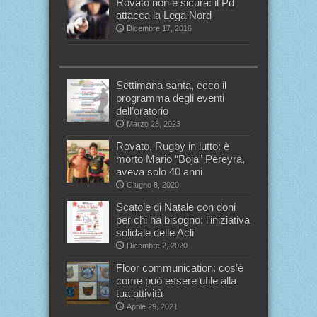
Rovato non è sicura: il Pd
attacca la Lega Nord
Dicembre 17, 2016
Settimana santa, ecco il
programma degli eventi
dell’oratorio
Marzo 28, 2023
Rovato, Rugby in lutto: è
morto Mario “Boja” Pereyra,
aveva solo 40 anni
Giugno 8, 2020
Scatole di Natale con doni
per chi ha bisogno: l’iniziativa
solidale delle Acli
Dicembre 2, 2020
Floor communication: cos’è
come può essere utile alla
tua attività
Aprile 29, 2021