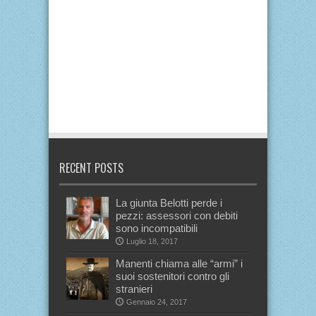
RECENT POSTS
La giunta Belotti perde i
pezzi: assessori con debiti
sono incompatibili
Luglio 18, 2017
Manenti chiama alle “armi” i
suoi sostenitori contro gli
stranieri
Gennaio 24, 2017