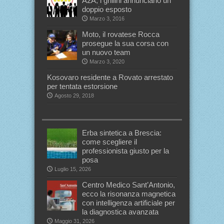
A2A, i grillini annunciano un
doppio esposto
Marzo 3, 2016
Moto, il rovatese Rocca
prosegue la sua corsa con
un nuovo team
Marzo 3, 2020
Kosovaro residente a Rovato arrestato
per tentata estorsione
Agosto 29, 2018
Erba sintetica a Brescia:
come scegliere il
professionista giusto per la
posa
Luglio 15, 2026
Centro Medico Sant’Antonio,
ecco la risonanza magnetica
con intelligenza artificiale per
la diagnostica avanzata
Maggio 31, 2026