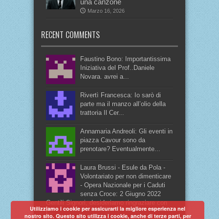
una canzone
Marzo 16, 2026
RECENT COMMENTS
Faustino Bono: Importantissima
Iniziativa del Prof..Daniele
Novara. avrei a...
Rivertì Francesca: Io sarò di
parte ma il manzo all’olio della
trattoria Il Cer...
Annamaria Andreoli: Gli eventi in
piazza Cavour sono da
prenotare? Eventualmente...
Laura Brussi - Esule da Pola -
Volontariato per non dimenticare
- Opera Nazionale per i Caduti
senza Croce: 2 Giugno 2022
Gentili Signori, desideriamo ringraziare con
Utilizziamo i cookie per assicurarti la migliore esperienza nel
t...
nostro sito. Questo sito utilizza i cookie, anche di terze parti, per