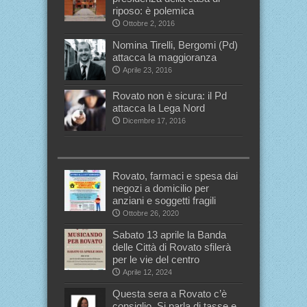
riposo: è polemica
Ottobre 2, 2016
Nomina Tirelli, Bergomi (Pd)
attacca la maggioranza
Aprile 23, 2016
Rovato non è sicura: il Pd
attacca la Lega Nord
Dicembre 17, 2016
Rovato, farmaci e spesa dai
negozi a domicilio per
anziani e soggetti fragili
Ottobre 26, 2020
Sabato 13 aprile la Banda
delle Città di Rovato sfilerà
per le vie del centro
Aprile 12, 2024
Questa sera a Rovato c’è
consiglio. Si parla di tasse e