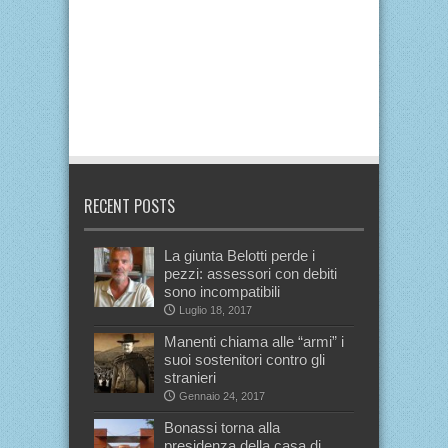
RECENT POSTS
La giunta Belotti perde i
pezzi: assessori con debiti
sono incompatibili
Luglio 18, 2017
Manenti chiama alle “armi” i
suoi sostenitori contro gli
stranieri
Gennaio 24, 2017
Bonassi torna alla
presidenza della casa di